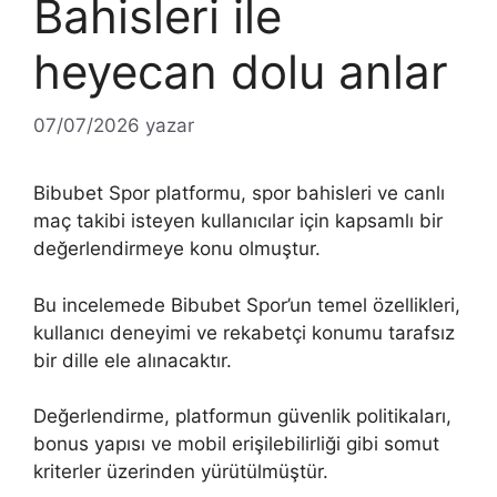
Bahisleri ile
heyecan dolu anlar
07/07/2026
yazar
Bibubet Spor platformu, spor bahisleri ve canlı
maç takibi isteyen kullanıcılar için kapsamlı bir
değerlendirmeye konu olmuştur.
Bu incelemede Bibubet Spor’un temel özellikleri,
kullanıcı deneyimi ve rekabetçi konumu tarafsız
bir dille ele alınacaktır.
Değerlendirme, platformun güvenlik politikaları,
bonus yapısı ve mobil erişilebilirliği gibi somut
kriterler üzerinden yürütülmüştür.