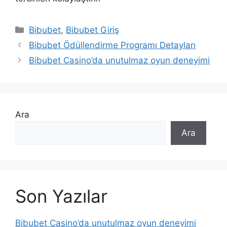
Kategoriler
Bibubet
,
Bibubet Giriş
Bibubet Ödüllendirme Programı Detayları
Bibubet Casino’da unutulmaz oyun deneyimi
Ara
Ara
Son Yazılar
Bibubet Casino’da unutulmaz oyun deneyimi