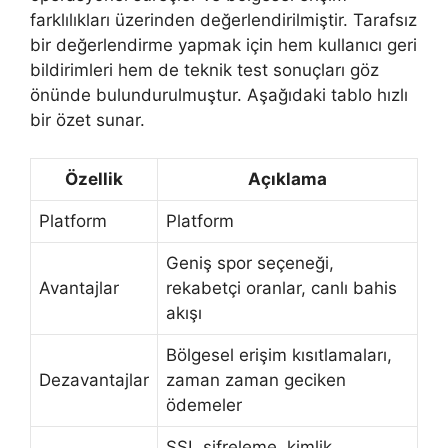
farklılıkları üzerinden değerlendirilmiştir. Tarafsız
bir değerlendirme yapmak için hem kullanıcı geri
bildirimleri hem de teknik test sonuçları göz
önünde bulundurulmuştur. Aşağıdaki tablo hızlı
bir özet sunar.
Özellik
Açıklama
Platform
Platform
Geniş spor seçeneği,
Avantajlar
rekabetçi oranlar, canlı bahis
akışı
Bölgesel erişim kısıtlamaları,
Dezavantajlar
zaman zaman geciken
ödemeler
SSL şifreleme, kimlik