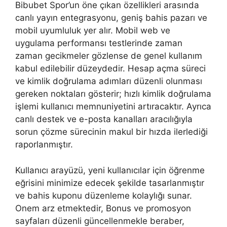
Bibubet Spor’un öne çıkan özellikleri arasında
canlı yayın entegrasyonu, geniş bahis pazarı ve
mobil uyumluluk yer alır. Mobil web ve
uygulama performansı testlerinde zaman
zaman gecikmeler gözlense de genel kullanım
kabul edilebilir düzeydedir. Hesap açma süreci
ve kimlik doğrulama adımları düzenli olunması
gereken noktaları gösterir; hızlı kimlik doğrulama
işlemi kullanıcı memnuniyetini artıracaktır. Ayrıca
canlı destek ve e-posta kanalları aracılığıyla
sorun çözme sürecinin makul bir hızda ilerlediği
raporlanmıştır.
Kullanıcı arayüzü, yeni kullanıcılar için öğrenme
eğrisini minimize edecek şekilde tasarlanmıştır
ve bahis kuponu düzenleme kolaylığı sunar.
Onem arz etmektedir, Bonus ve promosyon
sayfaları düzenli güncellenmekle beraber,